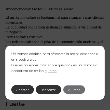
Transformación Digital: El Futuro es Ahora
El marketing online es fundamental para alcanzar a más clientes
potenciales.
La publicidad online bien gestionada aumenta la visibilidad de
tu negocio.
Redes sociales cruciales.
Las redes sociales son el pilar de la comunicación moderna y el
branding.
Utilizamos cookies para ofrecerte la mejor experiencia
en nuestra web.
Dserie optimiza tus redes sociales para maximizar el
Puedes aprender más sobre qué cookies utilizamos o
engagement y seguidores.
desactivarlas en los
ajustes
.
Mantente relevante y competitivo con una estrategia digital
efectiva y moderna.
Aceptar
Rechazar
Ajustes
El Valor de una Presencia Online
Fuerte