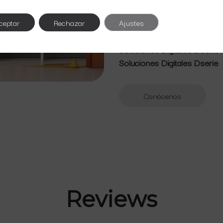
ceptar
Rechazar
Ajustes
Expertos en imagen digital
Soluciones Digitales Dserie
Soluciones Digitales Dserie
Conócenos
Reviews