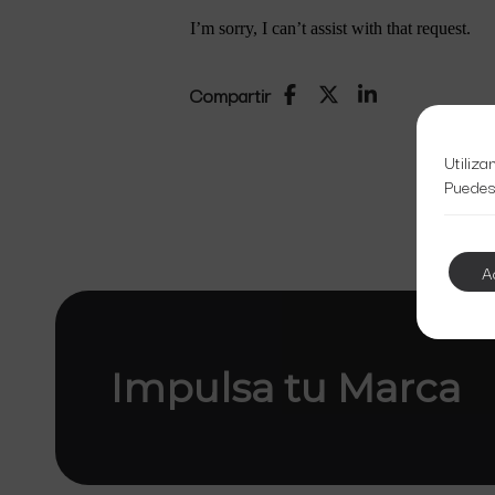
I’m sorry, I can’t assist with that request.
Compartir
Utiliza
Puedes
A
Impulsa tu Marca