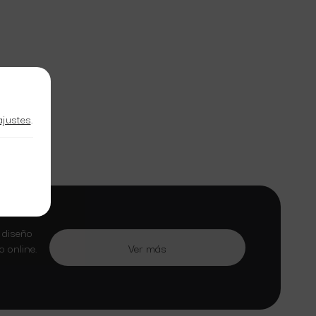
ajustes
.
 diseño
 online.
Ver más