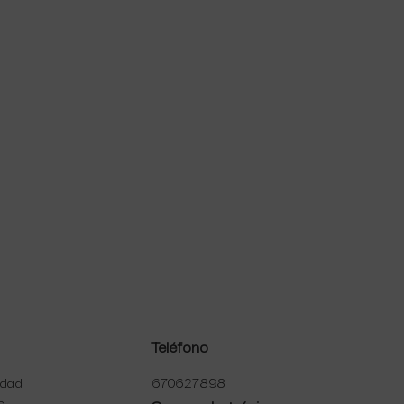
Teléfono
idad
670627898
s