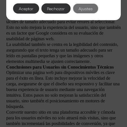
Navegación y Usabilidad
Aceptar
Rechazar
Ajustes
Una navegación intuitiva es esencial en el SEO para móviles.
Los menús deben ser fáciles de usar y accesibles, con botones
táctiles de tamaño adecuado para evitar errores al seleccionar.
Esto no solo mejora la experiencia del usuario, sino que también
es un factor que Google considera en su evaluación de
usabilidad de páginas web.
La usabilidad también se centra en la legibilidad del contenido,
asegurando que el texto tenga un tamaño adecuado para ser
leído en pantallas pequeñas y que las imágenes y otros
elementos multimedia se ajusten correctamente.
Conclusiones para Usuarios sin Conocimientos Técnicos
Optimizar una página web para dispositivos móviles es clave
para el éxito en línea. Esto incluye mejorar la velocidad de
carga, asegurarse de que el diseño sea responsivo y facilitar una
buena experiencia de usuario mediante una navegación
intuitiva. Estos pasos no solo mejoran la satisfacción del
usuario, sino también el posicionamiento en motores de
búsqueda.
Convertir nuestro sitio en una plataforma accesible y cómoda
para los usuarios móviles no solo atraerá más visitas, sino que
también incrementará las posibilidades de conversión, ya que