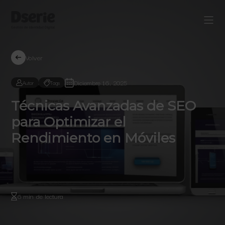
Volver
Diciembre 16, 2025
Autor
Tags
Técnicas Avanzadas de SEO
para Optimizar el
Rendimiento en Móviles
6 min de lectura