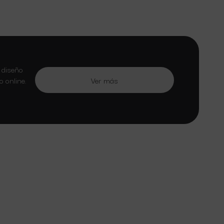
 diseño
 online.
Ver más