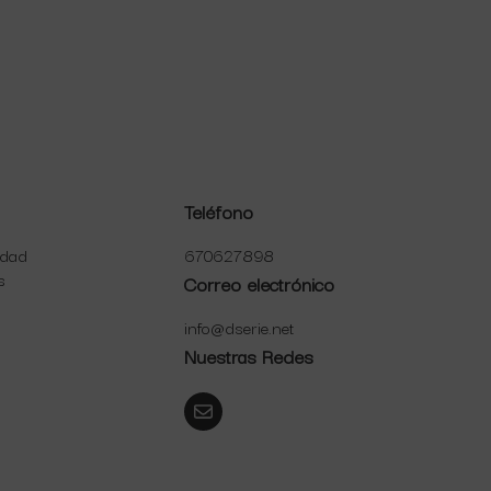
Teléfono
idad
670627898
s
Correo electrónico
info@dserie.net
Nuestras Redes