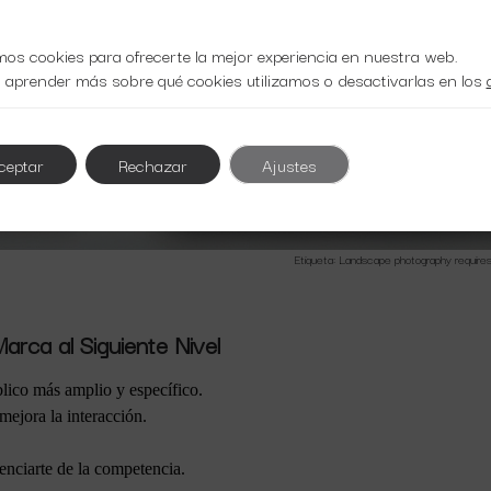
mos cookies para ofrecerte la mejor experiencia en nuestra web.
 aprender más sobre qué cookies utilizamos o desactivarlas en los
ceptar
Rechazar
Ajustes
Etiqueta: Landscape photography require
Marca al Siguiente Nivel
blico más amplio y específico.
mejora la interacción.
renciarte de la competencia.