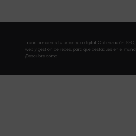
Transformamos tu presencia digital. Optimización SEO,
web y gestión de redes, para que destaques en el mundo
¡Descubre cómo!