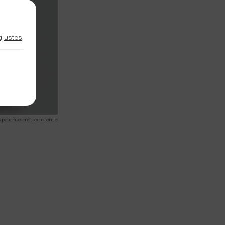
ajustes
.
s patience and persistence