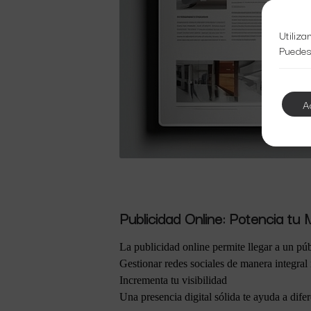
Utiliza
Puedes
A
Publicidad Online: Potencia tu 
La publicidad online permite llegar a un pú
Gestionar redes sociales de manera integral 
Incrementa tu visibilidad
Una presencia digital sólida te ayuda a dife