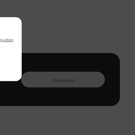
ajustes
.
en gestión
tenciamos
Conócenos