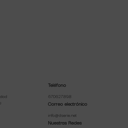
Teléfono
idad
670627898
s
Correo electrónico
info@dserie.net
Nuestras Redes