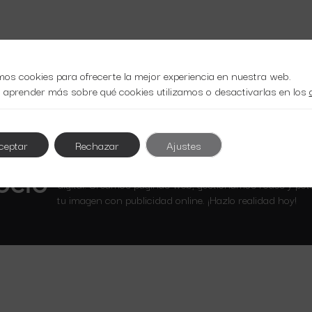
mos cookies para ofrecerte la mejor experiencia en nuestra web.
 aprender más sobre qué cookies utilizamos o desactivarlas en los
ceptar
Rechazar
Ajustes
Optimiza tu presencia en línea con nuestros servicios 
ocio
digital. Creamos páginas web, gestionamos redes y po
tu imagen con publicidad online. ¡Hazlo realidad hoy!