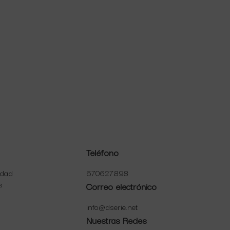
Teléfono
idad
670627898
s
Correo electrónico
info@dserie.net
Nuestras Redes