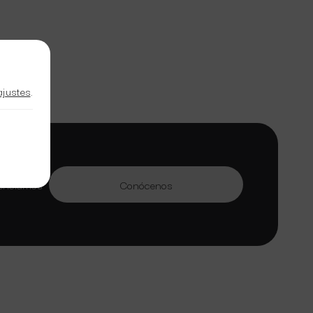
ajustes
.
en gestión
tenciamos
Conócenos