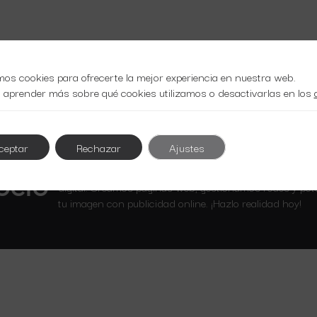
mos cookies para ofrecerte la mejor experiencia en nuestra web.
 aprender más sobre qué cookies utilizamos o desactivarlas en los
ceptar
Rechazar
Ajustes
Optimiza tu presencia en línea con nuestros servicios 
ocio
digital. Creamos páginas web, gestionamos redes y po
tu imagen con publicidad online. ¡Hazlo realidad hoy!