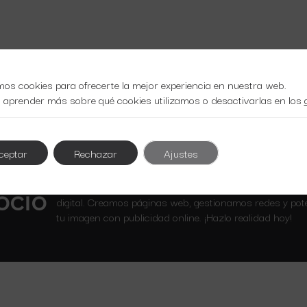
mos cookies para ofrecerte la mejor experiencia en nuestra web.
 aprender más sobre qué cookies utilizamos o desactivarlas en los
ceptar
Rechazar
Ajustes
Optimiza tu presencia en línea con nuestros servicios 
ocio
digital. Creamos páginas web, gestionamos redes y po
tu imagen con publicidad online. ¡Hazlo realidad hoy!