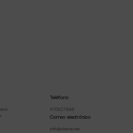
Teléfono
idad
670627898
s
Correo electrónico
info@dserie.net