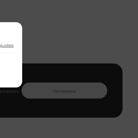
ajustes
.
en gestión
tenciamos
Conócenos